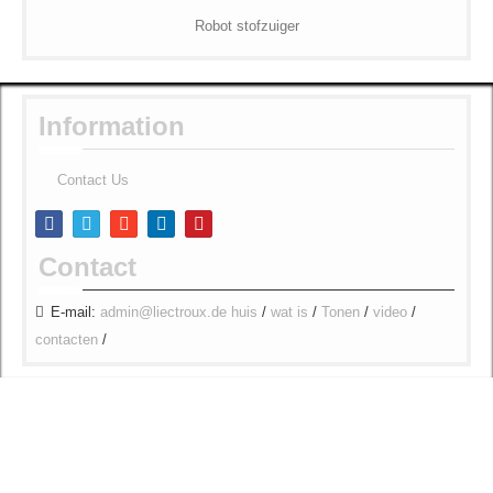
Robot stofzuiger
Information
Contact Us
Contact
E-mail:
admin@liectroux.de
huis
/
wat is
/
Tonen
/
video
/
contacten
/