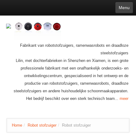
Menu
English
繁體中文
Español
русский
Қазақша
Français
Deutsch
Português
日本語
한국어
Nederlands
belgischen
čeština
عربي
Ελληνικά
עברית
Latvijas
Slovenija
Magyar
Lietuva
Dansk
Polski
Svenska
Italiano
ไทย
Fabrikant van robotstofzuigers, ramenwasrobots en draadloze
Suomi
Hrvatski
Română
Mongolian
bāṅlā
Norsk
Türkçe
steelstofzuigers
Ўзбек тили
india
Tiếng Việt
íslenska
Estonia
Bulgarian
Lilin, met dochterfabrieken in Shenzhen en Xiamen, is een grote
Ukrainian
Slovenčina
professionele fabrikant met een onafhankelijk onderzoeks- en
ontwikkelingscentrum, gespecialiseerd in het ontwerp en de
productie van robotstofzuigers, ramenwasrobots, draadloze
steelstofzuigers en andere huishoudelijke schoonmaakapparaten.
Het bedrijf beschikt over een sterk technisch team...
meer
Home
/
Robot stofzuiger
/
Robot stofzuiger