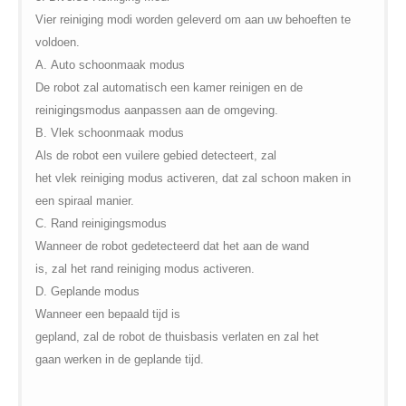
Vier
reiniging
modi worden geleverd
om
aan uw
behoeften te
voldoen
.
A.
Auto
schoonmaak
modus
De
robot
zal
automatisch een
kamer
reinigen en
de
reinigingsmodus
aanpassen
aan de omgeving
.
B.
Vlek schoonmaak
modus
Als de robot
een
vuilere
gebied detecteert
,
zal
het
vlek
reiniging
modus activeren, dat
zal schoon
maken
in
een spiraal
manier
.
C.
Rand
reinigingsmodus
Wanneer de
robot
gedetecteerd dat het
aan de
wand
is
,
zal
het
rand
reiniging
modus
activeren
.
D.
Geplande modus
Wanneer een bepaald
tijd
is
gepland
,
zal
de
robot
de
thuisbasis
verlaten en
zal het
gaan
werken in
de
geplande tijd
.