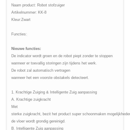
$vii_demo_video_text in
Warning
: Undefined variable
Naam
product
:
Robot stofzuiger
/web/m.liectroux-
$vii_buy_now_text in
Artikelnummer:
KK
-
8
global.com/includes/templates/theme100/templates/tpl_product_in
/web/m.liectroux-
Kleur
:
Zwart
on line
35
global.com/includes/templates/theme100/templates/tpl_product_in
on line
42
Functies:
Nieuwe
functies
:
De indicator
wordt groen
en
de
robot
piept
zonder
te
stoppen
wanneer
er toevallig
storingen
zijn
tijdens het werk
.
De
robot zal
automatisch
vertragen
wanneer
het
een
voorste
obstakels
detecteert
.
1
.
Krachtige
Zuiging
&
Intelligente
Zuig
aanpassing
A.
Krachtige
zuigkracht
Met
sterke
zuigkracht
,
bezit
het
product
super
schoonmaken
mogelijkhede
de vloer
wordt grondig
gereinigd
.
B.
Intelligente
Zuig
aanpassing