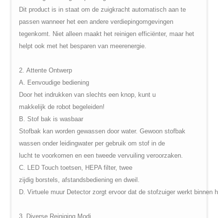
Dit product
is in staat om
de
zuigkracht
automatisch aan te
passen
wanneer het een andere verdieping
omgevingen
tegenkomt
.
Niet
alleen
maakt
het reinigen
efficiënter
,
maar het
helpt
ook met het besparen
van
meer
energie
.
2
.
Attente
Ontwerp
A.
Eenvoudige bediening
Door het indrukken van
slechts een knop
, kunt u
makkelijk
de
robot begeleiden
!
B.
Stof
bak
is
wasbaar
Stofbak
kan
worden gewassen door water
.
Gewoon stofbak
wassen
onder
leidingwater
per
gebruik
om stof
in de
lucht
te
voorkomen en
een tweede
vervuiling veroorzaken
.
C.
LED
Touch toetsen,
HEPA filter
,
twee
zijdig
borstels,
afstandsbediening en
dweil
.
D.
Virtuele muur
Detector
zorgt ervoor dat
de stofzuiger
werkt binnen
h
3
.
Diverse
Reiniging
Modi