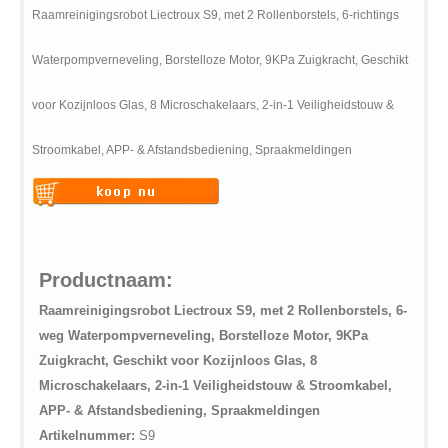
Raamreinigingsrobot Liectroux S9, met 2 Rollenborstels, 6-richtings
Waterpompverneveling, Borstelloze Motor, 9KPa Zuigkracht, Geschikt
voor Kozijnloos Glas, 8 Microschakelaars, 2-in-1 Veiligheidstouw &
Stroomkabel, APP- & Afstandsbediening, Spraakmeldingen
Warning
: Undefined variable
$vii_buy_now_text in
/web/m.liectroux-
Productnaam:
global.com/includes/templates/theme100/templates/tpl_product_in
Raamreinigingsrobot Liectroux S9, met 2 Rollenborstels, 6-
on line
42
weg Waterpompverneveling, Borstelloze Motor, 9KPa
Zuigkracht, Geschikt voor Kozijnloos Glas, 8
Microschakelaars, 2-in-1 Veiligheidstouw & Stroomkabel,
APP- & Afstandsbediening, Spraakmeldingen
Artikelnummer:
S9