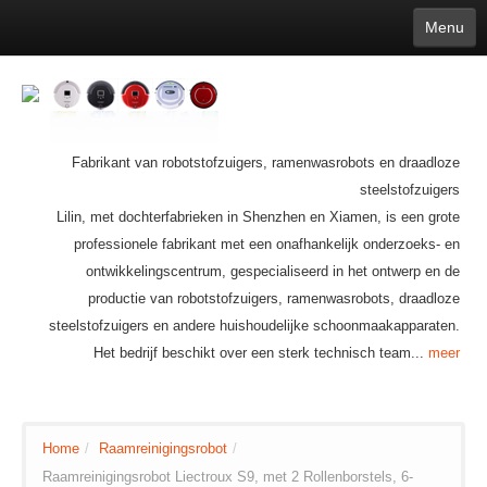
Menu
English
繁體中文
Español
русский
Қазақша
Français
Deutsch
Português
日本語
한국어
Nederlands
belgischen
čeština
عربي
Ελληνικά
עברית
Latvijas
Slovenija
Magyar
Lietuva
Dansk
Polski
Svenska
Italiano
ไทย
Fabrikant van robotstofzuigers, ramenwasrobots en draadloze
Suomi
Hrvatski
Română
Mongolian
bāṅlā
Norsk
Türkçe
steelstofzuigers
Ўзбек тили
india
Tiếng Việt
íslenska
Lilin, met dochterfabrieken in Shenzhen en Xiamen, is een grote
Estonia
Bulgarian
Ukrainian
Slovenčina
professionele fabrikant met een onafhankelijk onderzoeks- en
ontwikkelingscentrum, gespecialiseerd in het ontwerp en de
productie van robotstofzuigers, ramenwasrobots, draadloze
steelstofzuigers en andere huishoudelijke schoonmaakapparaten.
Het bedrijf beschikt over een sterk technisch team...
meer
Home
/
Raamreinigingsrobot
/
Raamreinigingsrobot Liectroux S9, met 2 Rollenborstels, 6-