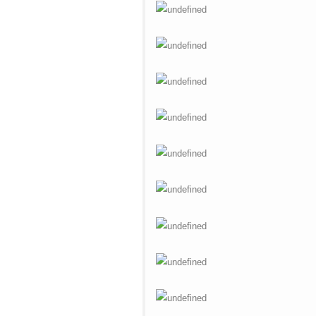
Warning
: Undefined variable
/web/m.liectroux-
$vii_buy_now_text in
global.com/includes/templates/theme
/web/m.liectroux-
on line
35
global.com/includes/templates/theme
on line
42