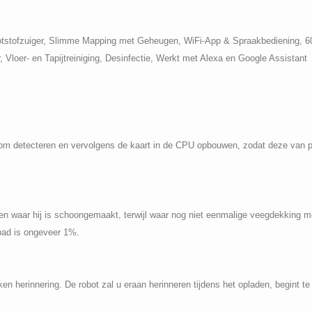
ofzuiger, Slimme Mapping met Geheugen, WiFi-App & Spraakbediening, 600
 Vloer- en Tapijtreiniging, Desinfectie, Werkt met Alexa en Google Assistant
om detecteren en vervolgens de kaart in de CPU opbouwen, zodat deze van 
en waar hij is schoongemaakt, terwijl waar nog niet eenmalige veegdekking 
spad is ongeveer 1%.
herinnering. De robot zal u eraan herinneren tijdens het opladen, begint te re