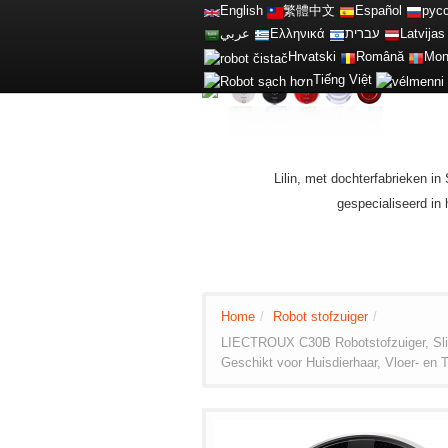
English
繁體中文
Español
рус
عربي
Ελληνικά
עברית
Latvijas
Hrvatski
Română
Mon
Tiếng Việt
Lilin, met dochterfabrieken i
gespecialiseerd in
Home
/
Robot stofzuiger
/
LIECTROUX C30B Robotstofzuiger, Sli
Geschikt voor Huisdierhaar, Vloer- en T