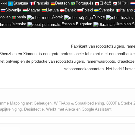
ский
Қазақша
Français
Deutsch
Português
日本語
한국어
Slovenija
Magyar
Lietuva
Dansk
Polski
Svenska
Italiano
golian
bāṅlā
Norsk
Türkçe
íslenska
Estonia
Bulgarian
Ukrainian
S
Fabrikant van robotstofzuigers, ram
n Shenzhen en Xiamen, is een grote professionele fabrikant met een onafhanke
 het ontwerp en de productie van robotstofzuigers, ramenwasrobots, draadloze 
schoonmaakapparaten. Het bedrijf besch
mme Mapping met Geheugen, WiFi-App & Spraakbediening, 6000Pa Sterke Zui
apijtreiniging, Desinfectie, Werkt met Alexa en Google Assistant