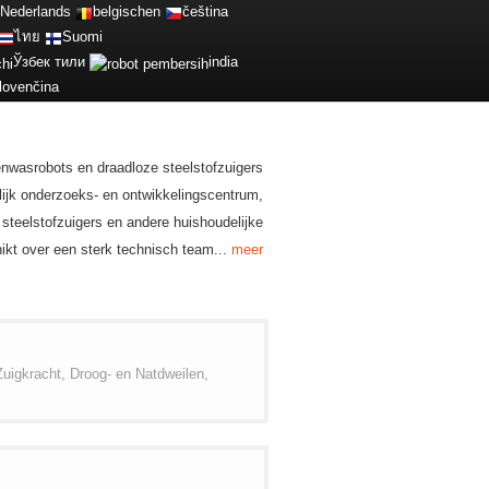
Nederlands
belgischen
čeština
ไทย
Suomi
Ўзбек тили
india
lovenčina
enwasrobots en draadloze steelstofzuigers
lijk onderzoeks- en ontwikkelingscentrum,
steelstofzuigers en andere huishoudelijke
ikt over een sterk technisch team...
meer
gkracht, Droog- en Natdweilen,