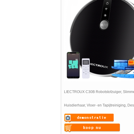
LIECTROUX C30B Robotstofzuiger, Slimme 
Huisdierhaar, Vloer- en Tapijtreiniging, De
Warning
: Undefined variable
$vii_demo_video_text in